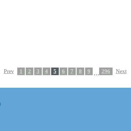
Prev
1
2
3
4
5
6
7
8
9
296
Next
…
a