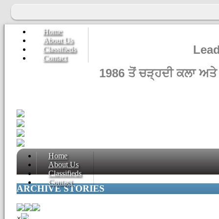
Home
About Us
Lead
Classifieds
Contact
1986 ਤੋਂ ਚੜ੍ਹਦੀ ਕਲਾ ਅਤੇ
Home
About Us
Classifieds
Contact
ARCHIVE STORIES
×