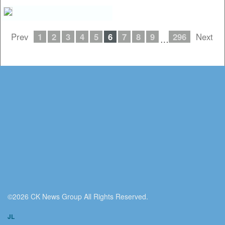
Prev
1
2
3
4
5
6
7
8
9
296
Next
…
©2026 CK News Group All Rights Reserved.
JL